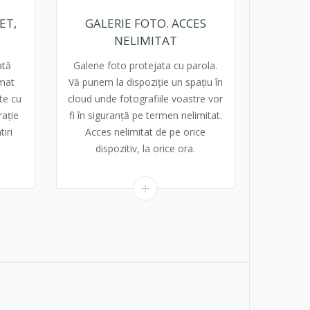
ET,
GALERIE FOTO. ACCES
NELIMITAT
ată
Galerie foto protejata cu parola.
rmat
Vă punem la dispoziție un spațiu în
te cu
cloud unde fotografiile voastre vor
ație
fi în siguranță pe termen nelimitat.
iri
Acces nelimitat de pe orice
dispozitiv, la orice ora.