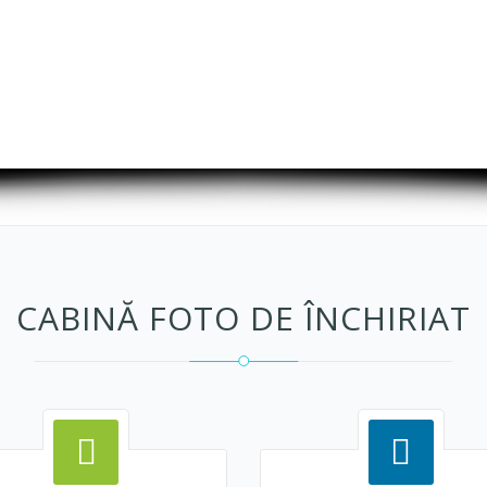
CABINĂ FOTO DE ÎNCHIRIAT