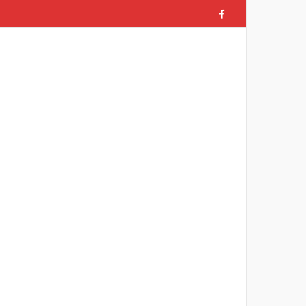
.
es, fair play, and exciting rewards. Whether you're on