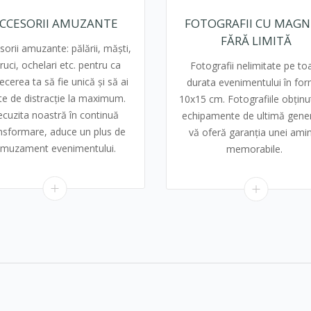
CCESORII AMUZANTE
FOTOGRAFII CU MAGN
FĂRĂ LIMITĂ
sorii amuzante: pălării, măști,
ruci, ochelari etc. pentru ca
Fotografii nelimitate pe to
ecerea ta să fie unică şi să ai
durata evenimentului în fo
te de distracţie la maximum.
10x15 cm. Fotografiile obținu
ecuzita noastră în continuă
echipamente de ultimă gener
nsformare, aduce un plus de
vă oferă garanția unei amint
muzament evenimentului.
memorabile.