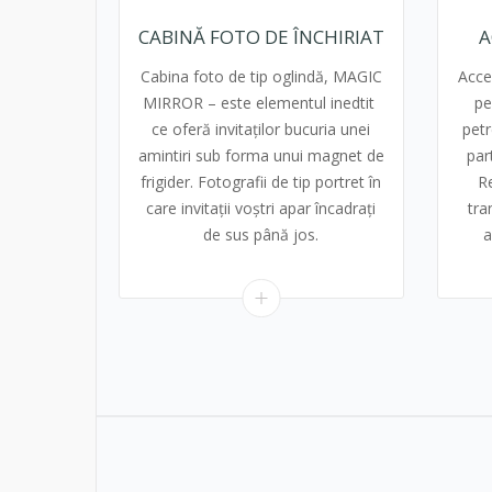
CABINĂ FOTO DE ÎNCHIRIAT
A
Cabina foto de tip oglindă, MAGIC
Acce
MIRROR – este elementul inedtit
pe
ce oferă invitaților bucuria unei
petr
amintiri sub forma unui magnet de
par
frigider. Fotografii de tip portret în
R
care invitații voștri apar încadrați
tra
de sus până jos.
a