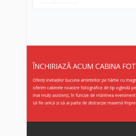
ÎNCHIRIAZĂ ACUM CABINA FOT
Oferiţi invitaţilor bucuria amintirilor pe hârtie cu m
oferim cabinele noastre fotografice de tip oglindă p
mai mulţi asistenţi, în funcţie de mărimea eveniment
să fie unică şi să ai parte de distracţie maximă împre