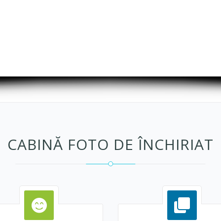
CABINĂ FOTO DE ÎNCHIRIAT