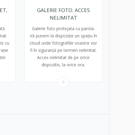
ET,
GALERIE FOTO. ACCES
NELIMITAT
ată
Galerie foto protejata cu parola.
rmat
Vă punem la dispoziție un spațiu în
te cu
cloud unde fotografiile voastre vor
ație
fi în siguranță pe termen nelimitat.
iri
Acces nelimitat de pe orice
dispozitiv, la orice ora.